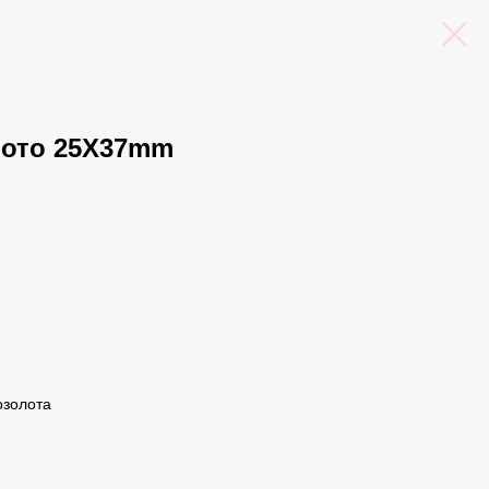
лото 25X37mm
озолота