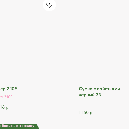
ер 2409
Сумка с пайетками
черный 33
ер 2409
,16
р.
1 150
р.
обавить в корзину