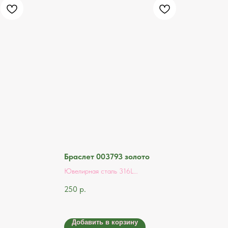
Браслет 003793 золото
Ювелирная сталь 316L
250
р.
серебряный цвет- полированная
сталь
золотой цвет- позолота
Добавить в корзину