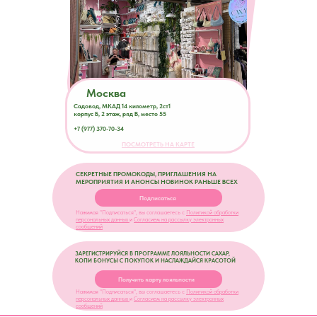
Москва
Садовод, МКАД 14 километр, 2ст1
корпус Б, 2 этаж, ряд В, место 55
+7 (977) 370-70-34
ПОСМОТРЕТЬ НА КАРТЕ
СЕКРЕТНЫЕ ПРОМОКОДЫ, ПРИГЛАШЕНИЯ НА
МЕРОПРИЯТИЯ И АНОНСЫ НОВИНОК РАНЬШЕ ВСЕХ
Подписаться
Нажимая "Подписаться", вы соглашаетесь с
Политикой обработки
персональных данных
и
Согласием на рассылку электронных
сообщений
ЗАРЕГИСТРИРУЙСЯ В ПРОГРАММЕ ЛОЯЛЬНОСТИ САХАР,
КОПИ БОНУСЫ С ПОКУПОК И НАСЛАЖДАЙСЯ КРАСОТОЙ
Получить карту лояльности
Нажимая "Подписаться", вы соглашаетесь с
Политикой обработки
персональных данных
и
Согласием на рассылку электронных
сообщений