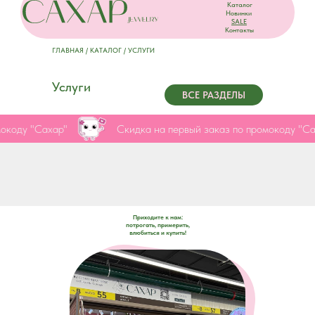
Каталог
Новинки
SALE
Контакты
ГЛАВНАЯ
/
КАТАЛОГ
/ УСЛУГИ
Услуги
ВСЕ РАЗДЕЛЫ
окоду "Сахар"
Скидка на первый заказ по промокоду "Са
Приходите к нам:
потрогать, примерить,
влюбиться и купить!